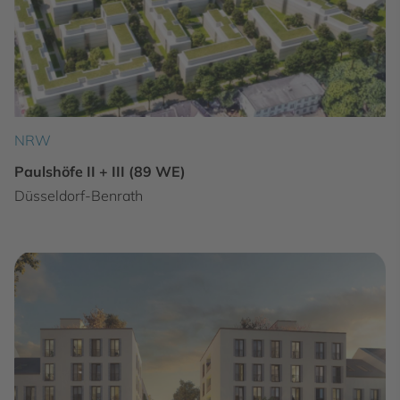
NRW
Paulshöfe II + III (89 WE)
Düsseldorf-Benrath