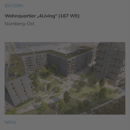
BAYERN
Wohnquartier „4Living“ (167 WE)
Nürnberg-Ost
NRW