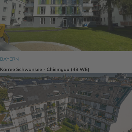
BAYERN
Karree Schwansee - Chiemgau (48 WE)